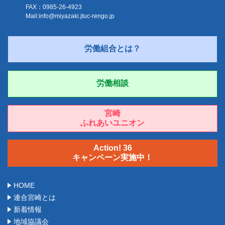
FAX：0985-26-4923
Mail:
info@miyazaki.jtuc-rengo.jp
労働組合とは？
労働相談
宮崎
ふれあいユニオン
Action! 36
キャンペーン実施中！
HOME
連合宮崎とは
新着情報
地域協議会