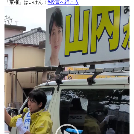
「棄権」はいけん！
#投票へ行こう
動
画
プ
レ
ー
ヤ
ー